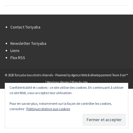
Contact Toriyaba
Newsletter Toriyaba
Liens
Flux RSS
© 2026 Toriyaba tous droits réservés - Powered by
Agence Web & développement Team Ever™
|
Mentions légales
|
Plan du site
Confidentialité et cookies : ce site utilise des cookies. En continuant à utiliser
ce site Web, vous acceptez leur utilisation.
Pour en savoir plus, notamment sur la façon de contrôler les cookies,
consultez :
Politique relative aux cookies