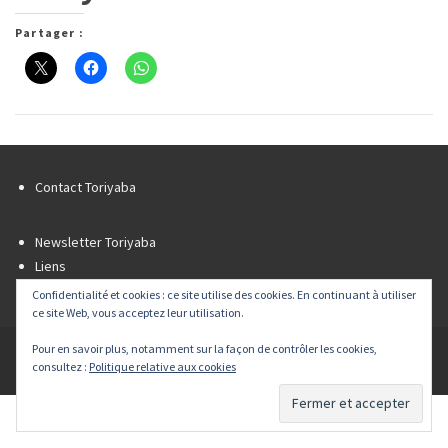
Partager :
Contact Toriyaba
Newsletter Toriyaba
Liens
Flux RSS
Confidentialité et cookies : ce site utilise des cookies. En continuant à utiliser
ce site Web, vous acceptez leur utilisation.
Pour en savoir plus, notamment sur la façon de contrôler les cookies,
© 2026 Toriyaba tous droits réservés - Powered by
Agence Web & développement Team Ever™
consultez :
Politique relative aux cookies
|
Mentions légales
|
Plan du site