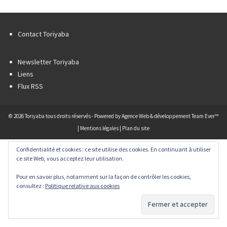
Contact Toriyaba
Newsletter Toriyaba
Liens
Flux RSS
© 2026 Toriyaba tous droits réservés - Powered by
Agence Web & développement Team Ever™
|
Mentions légales
|
Plan du site
Confidentialité et cookies : ce site utilise des cookies. En continuant à utiliser
ce site Web, vous acceptez leur utilisation.
Pour en savoir plus, notamment sur la façon de contrôler les cookies,
consultez :
Politique relative aux cookies