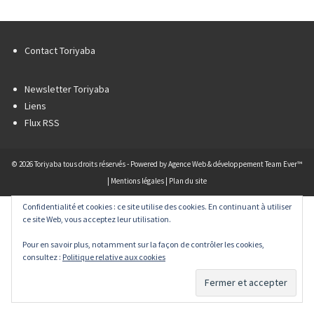
Contact Toriyaba
Newsletter Toriyaba
Liens
Flux RSS
© 2026 Toriyaba tous droits réservés - Powered by
Agence Web & développement Team Ever™
|
Mentions légales
|
Plan du site
Confidentialité et cookies : ce site utilise des cookies. En continuant à utiliser
ce site Web, vous acceptez leur utilisation.
Pour en savoir plus, notamment sur la façon de contrôler les cookies,
consultez :
Politique relative aux cookies