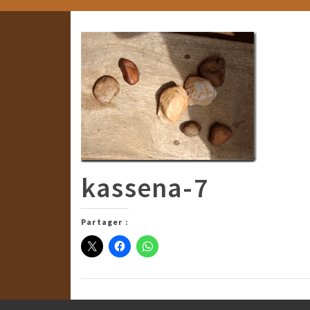
kassena-7
Partager :