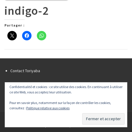
indigo-2
Partager :
Contact Toriyaba
Newsletter Toriyaba
Confidentialité et cookies : ce site utilise des cookies. En continuant à utiliser
ce site Web, vous acceptez leur utilisation.
Liens
Flux RSS
Pour en savoir plus, notamment sur la façon de contrôler les cookies,
consultez :
Politique relative aux cookies
© 2026 Toriyaba tous droits réservés - Powered by
Agence Web & développement Team Ever™
|
Mentions légales
|
Plan du site