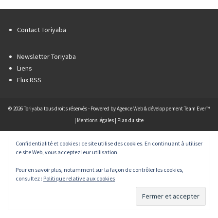
Contact Toriyaba
Newsletter Toriyaba
Liens
Flux RSS
© 2026 Toriyaba tous droits réservés - Powered by
Agence Web & développement Team Ever™
|
Mentions légales
|
Plan du site
Confidentialité et cookies : ce site utilise des cookies. En continuant à utiliser
ce site Web, vous acceptez leur utilisation.
Pour en savoir plus, notamment sur la façon de contrôler les cookies,
consultez :
Politique relative aux cookies