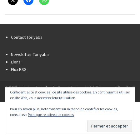
Contact Toriyaba
Newsletter Toriyaba
Liens
Flux RSS
© 2026 Toriyaba tous droits réservés - Powered by
Agence Web & développement Team Ever™
Confidentialité et cookies : ce site utilise des cookies. En continuant à utiliser
|
Mentions légales
|
Plan du site
ce site Web, vous acceptez leur utilisation.
Pour en savoir plus, notamment sur la façon de contrôler les cookies,
consultez :
Politique relative aux cookies